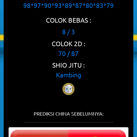
98*97*90*93*89*87*80*83*79
COLOK BEBAS :
8 / 3
COLOK 2D :
70 / 87
SHIO JITU :
Kambing
PREDIKSI CHINA SEBELUMNYA: