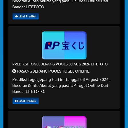
Bocoran & Info Akurat yang pasti JP Togel Online Dari
Bandar LITETOTO.
Lihat Prediksi
PREDIKSI TOGEL JEPANG POOLS 08 AUG 2026 LITETOTO
PASANG JEPANG POOLS TOGEL ONLINE
Prediksi Togel jepang Hari ini Tanggal 08 August 2026 ,
Bocoran & Info Akurat yang pasti JP Togel Online Dari
Bandar LITETOTO.
Lihat Prediksi