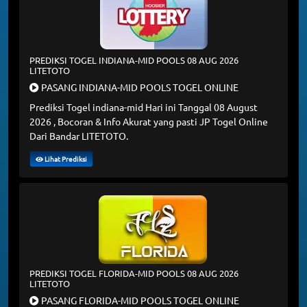
PREDIKSI TOGEL INDIANA-MID POOLS 08 AUG 2026
LITETOTO
PASANG INDIANA-MID POOLS TOGEL ONLINE
Prediksi Togel indiana-mid Hari ini Tanggal 08 August
2026 , Bocoran & Info Akurat yang pasti JP Togel Online
Dari Bandar LITETOTO.
Lihat Prediksi
PREDIKSI TOGEL FLORIDA-MID POOLS 08 AUG 2026
LITETOTO
PASANG FLORIDA-MID POOLS TOGEL ONLINE