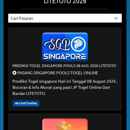
LITETOTO 2026
PREDIKSI TOGEL SINGAPORE POOLS 08 AUG 2026 LITETOTO
PASANG SINGAPORE POOLS TOGEL ONLINE
Prediksi Togel singapore Hari ini Tanggal 08 August 2026 ,
Bocoran & Info Akurat yang pasti JP Togel Online Dari
Bandar LITETOTO.
Lihat Prediksi