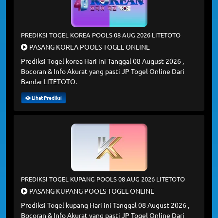
PREDIKSI TOGEL KOREA POOLS 08 AUG 2026 LITETOTO
PASANG KOREA POOLS TOGEL ONLINE
Prediksi Togel korea Hari ini Tanggal 08 August 2026 ,
Bocoran & Info Akurat yang pasti JP Togel Online Dari
Bandar LITETOTO.
Lihat Prediksi
PREDIKSI TOGEL KUPANG POOLS 08 AUG 2026 LITETOTO
PASANG KUPANG POOLS TOGEL ONLINE
Prediksi Togel kupang Hari ini Tanggal 08 August 2026 ,
Bocoran & Info Akurat yang pasti JP Togel Online Dari