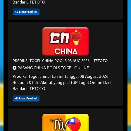
Bandar LITETOTO.
Lihat Prediksi
PREDIKSI TOGEL CHINA POOLS 08 AUG 2026 LITETOTO
PASANG CHINA POOLS TOGEL ONLINE
Prediksi Togel china Hari ini Tanggal 08 August 2026 ,
Bocoran & Info Akurat yang pasti JP Togel Online Dari
Bandar LITETOTO.
Lihat Prediksi