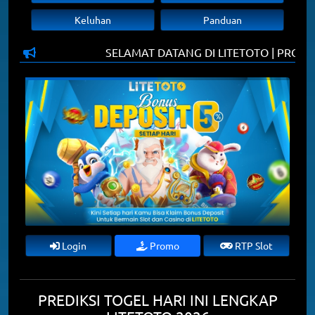
Keluhan
Panduan
SELAMAT DATANG DI LITETOTO | PROMO LIT
Login
Promo
RTP Slot
PREDIKSI TOGEL HARI INI LENGKAP