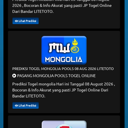
2026 , Bocoran & Info Akurat yang pasti JP Togel Online
Dari Bandar LITETOTO.
Lihat Prediksi
PREDIKSI TOGEL MONGOLIA POOLS 08 AUG 2026 LITETOTO
PASANG MONGOLIA POOLS TOGEL ONLINE
Prediksi Togel mongolia Hari ini Tanggal 08 August 2026 ,
Bocoran & Info Akurat yang pasti JP Togel Online Dari
Bandar LITETOTO.
Lihat Prediksi