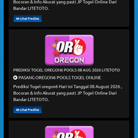
Bocoran & Info Akurat yang pasti JP Togel Online Dari
Bandar LITETOTO.
Lihat Prediksi
PREDIKSI TOGEL OREGON6 POOLS 08 AUG 2026 LITETOTO
PASANG OREGON6 POOLS TOGEL ONLINE
Prediksi Togel oregon6 Hari ini Tanggal 08 August 2026 ,
Bocoran & Info Akurat yang pasti JP Togel Online Dari
Bandar LITETOTO.
Lihat Prediksi